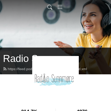
Radio Sunnmøre
https://feed.podbean.com/radiosunnmore/feed.xml